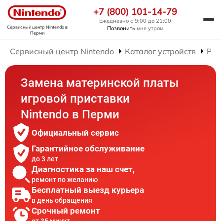
+7 (800) 101-14-79
Ежедневно с 9:00 до 21:00
Сервисный центр Nintendo
в
Позвонить
мне утром
Перми
Сервисный центр Nintendo
Каталог устройств
Рем
Замена материнской платы
игровой приставки
Nintendo в Перми
Официальный сервис
Гарантийное обслуживание
до 3 лет
Диагностика за наш счет,
ремонт по желанию
Бесплатный выезд курьера
в день обращения
Срочный ремонт
от 35 минут