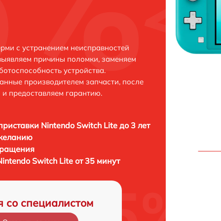
Перми с устранением неисправностей
выявляем причины поломки, заменяем
ботоспособность устройства.
анные производителем запчасти, после
 и предоставляем гарантию.
риставки Nintendo Switch Lite до 3 лет
 желанию
бращения
ntendo Switch Lite от 35 минут
я со специалистом