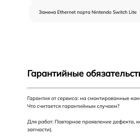
Замена Ethernet порта Nintendo Switch Lite
Замена аудиоразъема Nintendo Switch Lite
Замена кулера Nintendo Switch Lite
Замена процессора Nintendo Switch Lite
Гарантийные обязательст
Ребболинг чипа Nintendo Switch Lite
Замена системы охлаждения Nintendo Swit
Гарантия от сервиса: на смонтированные ко
Lite
Что считается гарантийным случаем?
Замена термопасты Nintendo Switch Lite
Для работ: Повторное проявление дефекта, 
запчасти).
Замена SSD Nintendo Switch Lite