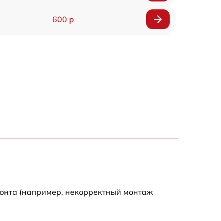
600 р
650 р
550 р
2200 р
2200 р
1000 р
700 р
монта (например, некорректный монтаж
500 р