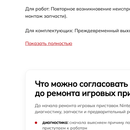
Для работ: Повторное возникновение неиспр
Замена Bluetooth игровой приставки
монтаж запчасти).
Nintendo
Замена считывающей головки игровой
Для комплектующих: Преждевременный выход 
приставки Nintendo
Показать полностью
Замена разъема питания игровой приставк
Nintendo
Ремонт Blu-Ray игровой приставки Nintend
Что можно согласовать
до ремонта игровых пр
До начала ремонта игровых приставок Nint
диагностику, запчасти и предварительный р
диагностика:
сначала выясняем причину по
приступаем к работам