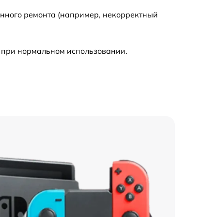
енного ремонта (например, некорректный
1100 р
 при нормальном использовании.
950 р
400 р
750 р