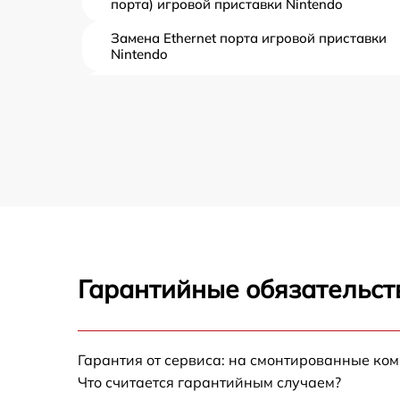
порта) игровой приставки Nintendo
Замена Ethernet порта игровой приставки
Nintendo
Замена аудиоразъема игровой приставки
Nintendo
Замена кулера игровой приставки Nintendo
Замена процессора игровой приставки
Nintendo
Ребболинг чипа игровой приставки Nintend
Гарантийные обязательст
Замена системы охлаждения игровой
приставки Nintendo
Замена термопасты игровой приставки
Nintendo
Гарантия от сервиса: на смонтированные ко
Что считается гарантийным случаем?
Замена SSD игровой приставки Nintendo