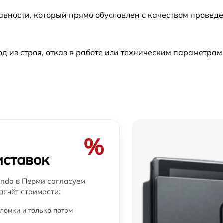
авности, который прямо обусловлен с качеством провед
от 60 мин
из строя, отказ в работе или техническим параметрам
от 60 мин
и
от 60 мин
o
от 60 мин
%
иставок
endo в Перми согласуем
асчёт стоимости:
ломки и только потом