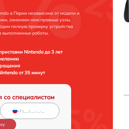
endo в Перми независимо от модели и
мки, заменяем неисправные узлы,
одим полную проверку устройства
а выполненные работы.
приставки Nintendo до 3 лет
 желанию
бращения
intendo от 35 минут
я со специалистом
вку