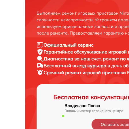
Выполняем ремонт игровых приставок Nint
сложности неисправности. Устраняем поло
используем оригинальные запчасти и пров
после ремонта. Предоставляем гарантию н
Официальный сервис
Гарантийное обслуживание
игровой 
Диагностика за наш счет,
ремонт по
Бесплатный выезд курьера
в день о
Срочный ремонт
игровой приставки N
Бесплатная консультаци
Владислав Попов
Главный мастер сервисного центра
Оставить зая